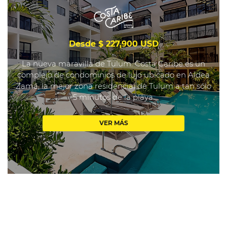
Desde $ 227,900 USD
La nueva maravilla de Tulum. Costa Caribe es un
complejo de condominios de lujo ubicado en Aldea
Zamá, la mejor zona residencial de Tulum a tan sólo
5 minutos de la playa.
VER MÁS