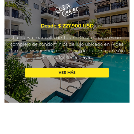
Desde $ 227,900 USD
La nueva maravilla de Tulum. Costa Caribe es un
complejo de condominios de lujo ubicado en Aldea
Zamá, la mejor zona residencial de Tulum a tan sólo
5 minutos de la playa.
VER MÁS