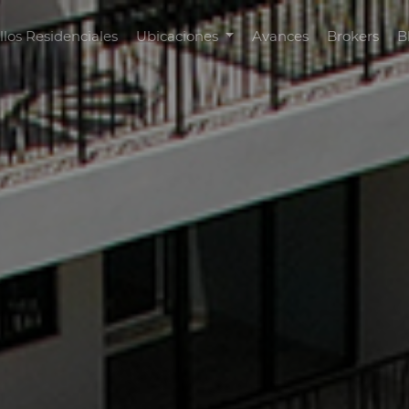
llos Residenciales
Ubicaciones
Avances
Brokers
B