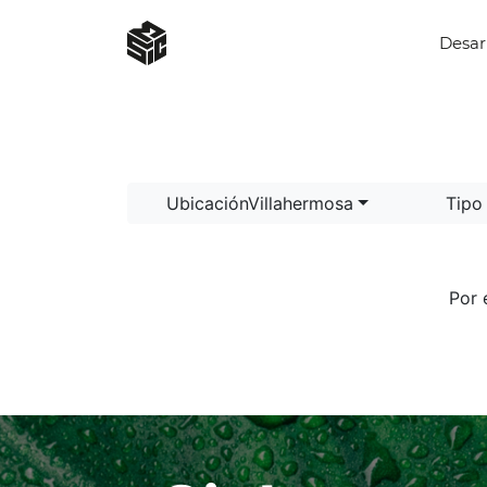
Desarr
UbicaciónVillahermosa
Tipo
Por 