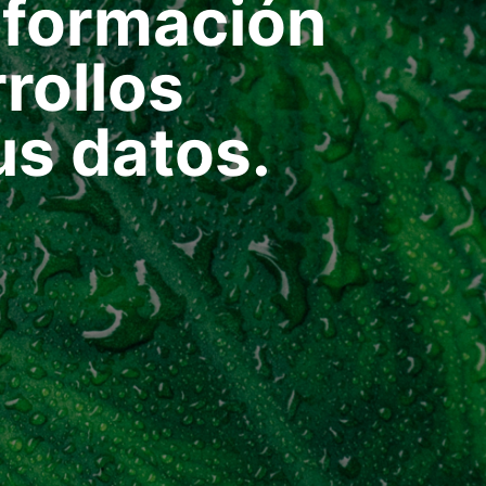
información
rollos
us datos.