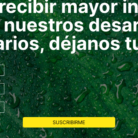
recibir mayor 
 nuestros desar
arios, déjanos t